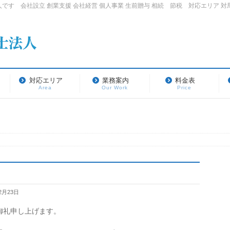
す 会社設立 創業支援 会社経営 個人事業 生前贈与 相続 節税 対応エリア 対馬 
対応エリア
業務案内
料金表
Area
Our Work
Price
2月23日
御礼申し上げます。